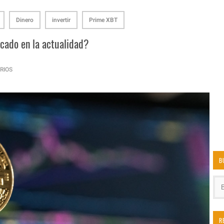
Dinero
invertir
Prime XBT
rcado en la actualidad?
RIOS
B
R