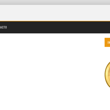
TACTO
I