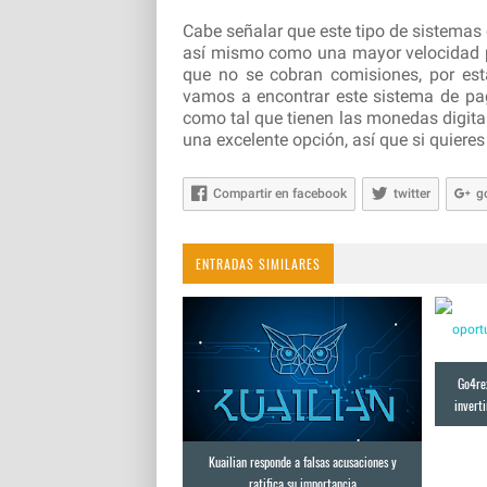
Cabe señalar que este tipo de sistemas 
así mismo como una mayor velocidad pa
que no se cobran comisiones, por es
vamos a encontrar este sistema de pag
como tal que tienen las monedas digital
una excelente opción, así que si quieres 
Compartir en facebook
twitter
g
ENTRADAS SIMILARES
Go4re
invert
Kuailian responde a falsas acusaciones y
ratifica su importancia