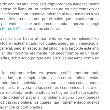
erdo con los analistas, esta criptomoneda tiene realmente
vertirse de lleno en un activo seguro en este contexto de
beneficiosa para nosotros, además si nos ponemos a ver
 actuales nos aseguran por si solos que actualmente es
o, por ende es que actualmente hasta empezado surgir
mo
Prime XBT
o entre otras similares.
caso es que, hasta el momento se van cumpliendo los
rtos en este mercado, los cuales aseguran un ejercicio al
general, pero en especial del bitcoin a lo largo de este año,
 en día nosotros realmente nos encontramos en un buen
nedas, sobre todo porque este 2020 se presenta como un
 las criptomonedas en general están transformando
tualidad, por ejemplo criptodivisas como el bitcoin están
todo tipo de actividades económicas, pues estas aunque
ucionar la mayoría de los sectores económicos, hasta los
er detalladamente la situación hoy en día hasta existen
donde podemos pagar sin problema alguno con monedas
n los casinos online, los cuales han implementado nuevos
pagar con criptomonedas.