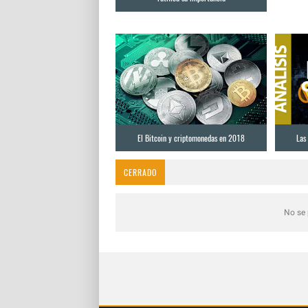
El Bitcoin y criptomonedas en 2018
Las
CERRADO
No se